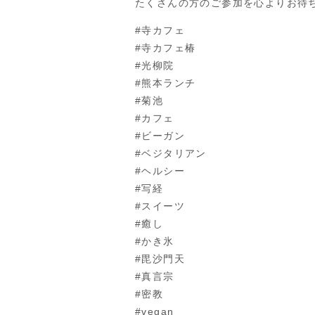
たくさんの方のご参加を心よりお待ち
#寺カフェ
#寺カフェ椿
#光柳院
#熊本ランチ
#菊池
#カフェ
#ビーガン
#ベジタリアン
#ヘルシー
#写経
#スイーツ
#癒し
#かき氷
#毘沙門天
#真言宗
#密教
#vegan