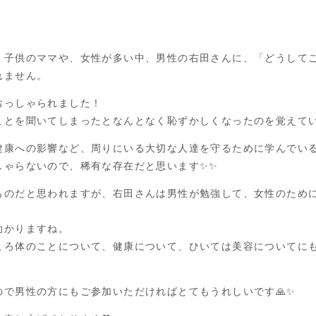
、子供のママや、女性が多い中、男性の右田さんに、「どうして
れません。
おっしゃられました！
ことを聞いてしまったとなんとなく恥ずかしくなったのを覚えてい
健康への影響など、周りにいる大切な人達を守るために学んでい
しゃらないので、稀有な存在だと思います✨✨
ものだと思われますが、右田さんは男性が勉強して、女性のため
助かりますね。
ころ体のことについて、健康について、ひいては美容についてに
で男性の方にもご参加いただければとてもうれしいです🙏✨