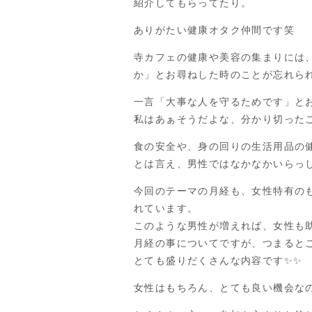
紹介してもらってたり。
ありがたい健康オタク仲間です笑
寺カフェの健康や美容の集まりには
か」とお尋ねした時のことが忘れら
一言「大事な人を守るためです」と
私はあぁそうだよな、分かり切った
食の安全や、身の回りの生活用品の
とは言え、男性ではなかなかいらっ
今回のテーマの月経も、女性特有の
れています。
このような男性が増えれば、女性も
月経の事についてですが、つまると
とても盛りだくさんな内容です✨✨
女性はもちろん、とても良い機会なの